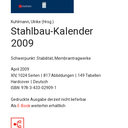
Für Autor:innen
Verlag
Kuhlmann, Ulrike (Hrsg.)
Sprache / Language: DE
Sprache / Language: EN
Stahlbau-Kalender
2009
Schwerpunkt: Stabilität, Membrantragwerke
April 2009
XIV, 1024 Seiten
817 Abbildungen
149 Tabellen
Hardcover
Deutsch
ISBN: 978-3-433-02909-1
Gedruckte Ausgabe derzeit nicht lieferbar
Als
E-Book
weiterhin erhältlich