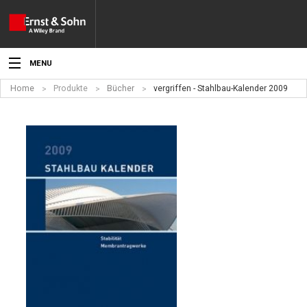
MENU
Home
Produkte
Bücher
vergriffen - Stahlbau-Kalender 2009
Aktuelles
Veranstaltungen
Angebote
Fachgebiete
Produkte
Werben
Service