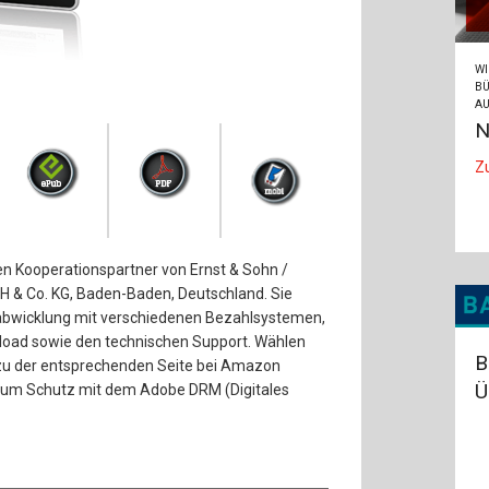
WI
BÜ
AU
N
Z
den Kooperationspartner von Ernst & Sohn /
H & Co. KG, Baden-Baden, Deutschland. Sie
abwicklung mit verschiedenen Bezahlsystemen,
load sowie den technischen Support. Wählen
B
zu der entsprechenden Seite bei Amazon
Ü
d zum Schutz mit dem Adobe DRM (Digitales