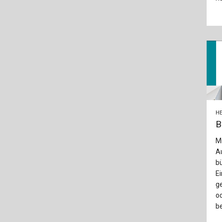
HE
B
Mi
A
bü
Ei
ge
od
be