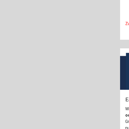
Z
E
W
od
Gr
n