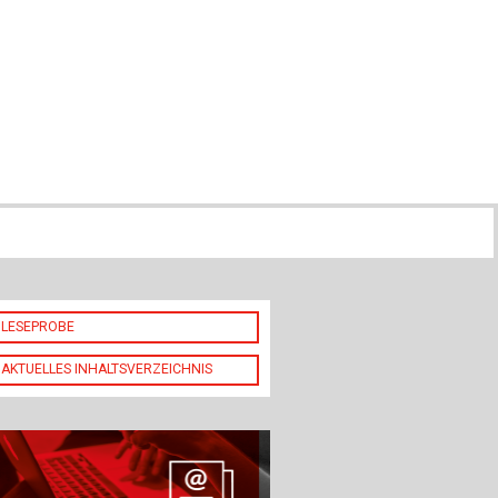
ch
u
au
bau
LESEPROBE
AKTUELLES INHALTSVERZEICHNIS