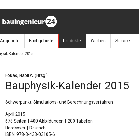
Angebote
Fachgebiete
Produkte
Werben
Service
ysik-Kalender 2015
ag (11.9.26)
Stellenmarkt
Architektur
Bücher
Media-Planung
Info-Materia
Geotech
enbautage (10.–11.11.26)
Sonderdrucke
Bauausführung
Kalender / Jahrbücher
Presse
Glasbau
Fouad, Nabil A. (Hrsg.)
Bauphysik-Kalender 2015
baukunst (26.11.26)
Kalender-Preisreduzierung
Bauen im Bestand
Zeitschriften
Newsletter 
Grundla
027 (3.12.26)
Baumanagement
Themenhefte
FAQ
Holzbau
Schwerpunkt: Simulations- und Berechnungsverfahren
der
Bauphysik
Artikeldatenbank / Kalenderrecherche
Wiley Online
Ingenie
April 2015
678 Seiten
400 Abbildungen
200 Tabellen
Baurecht
Mauerw
Hardcover
Deutsch
ISBN: 978-3-433-03105-6