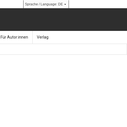
Für Autor:innen
Verlag
l
nik
Bücher
Über Ernst & Sohn
Kalender
Ansprechpartner:innen
& Social Media
gen
Zeitschriften
So finden Sie uns
bauingenieur24 – Berufsportal
 Library
urbau
Ingenieurbaupreis
erkbau
Studentenförderung