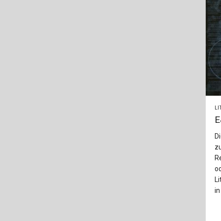
LI
E
Di
z
Re
od
L
in