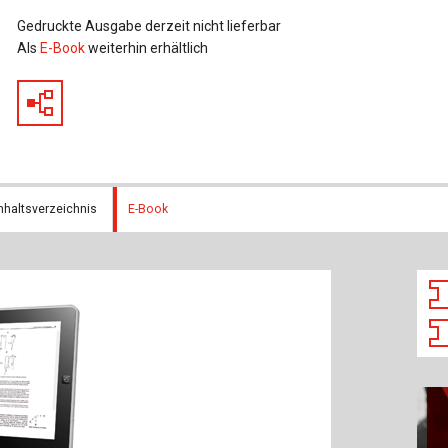
Baustoffe
Sachbu
Gedruckte Ausgabe derzeit nicht lieferbar
Als
E-Book
weiterhin erhältlich
Bautechnikgeschichte
Stahlba
Betonbau
Tunnelb
Brückenbau
Verbund
E&S Zeitlos
nhaltsverzeichnis
E-Book