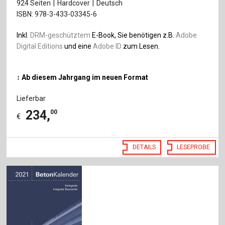
924 Seiten
Hardcover
Deutsch
ISBN: 978-3-433-03345-6
Inkl.
DRM-geschütztem
E-Book, Sie benötigen z.B.
Adobe
Digital Editions
und eine
Adobe ID
zum Lesen.
↕ Ab diesem Jahrgang im neuen Format
Lieferbar
234
,
00
€
DETAILS
LESEPROBE