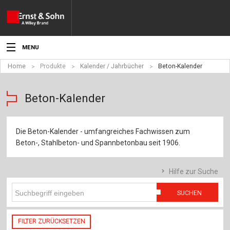
MENU
Home
Produkte
Kalender / Jahrbücher
Beton-Kalender
Aktuelles
Veranstaltungen
Beton-Kalender
Angebote
Die Beton-Kalender - umfangreiches Fachwissen zum
Fachgebiete
Beton-, Stahlbeton- und Spannbetonbau seit 1906.
Produkte
Hilfe zur Suche
Werben
SUCHEN
Service
FILTER ZURÜCKSETZEN