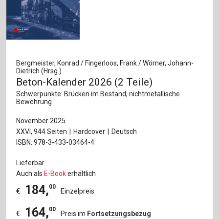
Bergmeister, Konrad / Fingerloos, Frank / Wörner, Johann-
Dietrich (Hrsg.)
Beton-Kalender 2026 (2 Teile)
Schwerpunkte: Brücken im Bestand; nichtmetallische
Bewehrung
November 2025
XXVI, 944 Seiten
Hardcover
Deutsch
ISBN: 978-3-433-03464-4
Lieferbar
Auch als
E-Book
erhältlich
184
,
00
€
Einzelpreis
164
,
00
€
Preis im
Fortsetzungsbezug