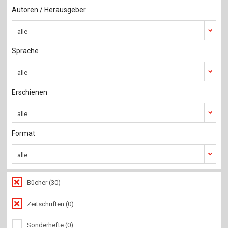
Für Autor:innen
Autoren / Herausgeber
Verlag
alle
Sprache / Language: DE
Sprache / Language: EN
Sprache
alle
Erschienen
alle
Format
alle
Bücher (30)
Zeitschriften (0)
Sonderhefte (0)