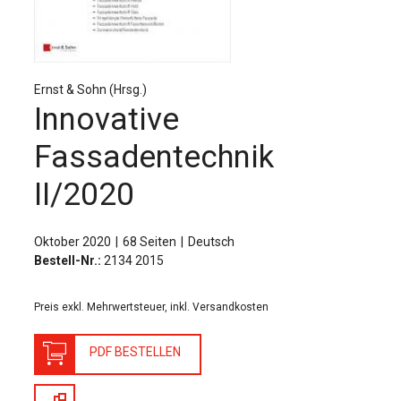
Für Autor:innen
Verlag
Sprache / Language: DE
Sprache / Language: EN
Ernst & Sohn (Hrsg.)
Innovative
Fassadentechnik
II/2020
Oktober 2020
68 Seiten
Deutsch
Bestell-Nr.:
2134 2015
Preis exkl. Mehrwertsteuer, inkl. Versandkosten
PDF BESTELLEN