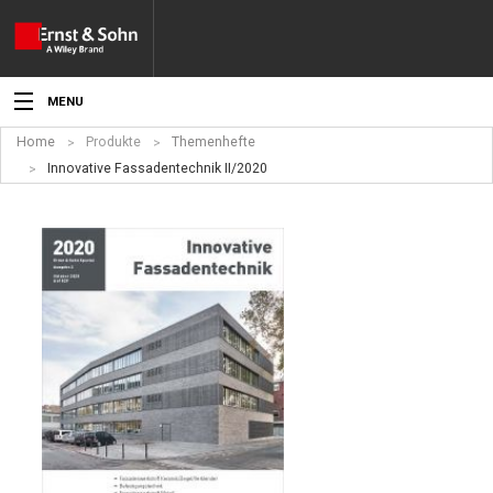
MENU
Home
Produkte
Themenhefte
Aktuelles
Innovative Fassadentechnik II/2020
Veranstaltungen
Angebote
Fachgebiete
Produkte
Werben
Service