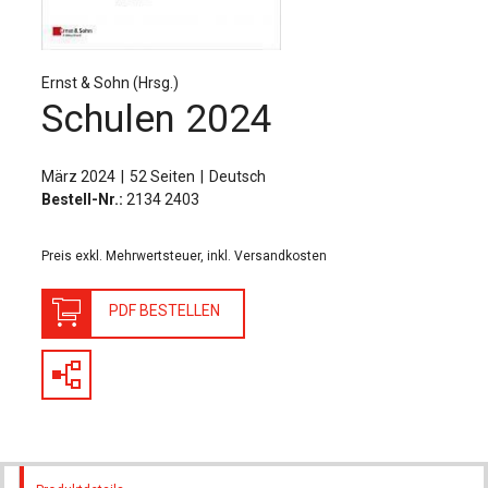
Für Autor:innen
Verlag
Ernst & Sohn (Hrsg.)
Sprache / Language: DE
Sprache / Language: EN
Schulen 2024
März 2024
52 Seiten
Deutsch
Bestell-Nr.:
2134 2403
Preis exkl. Mehrwertsteuer, inkl. Versandkosten
PDF BESTELLEN