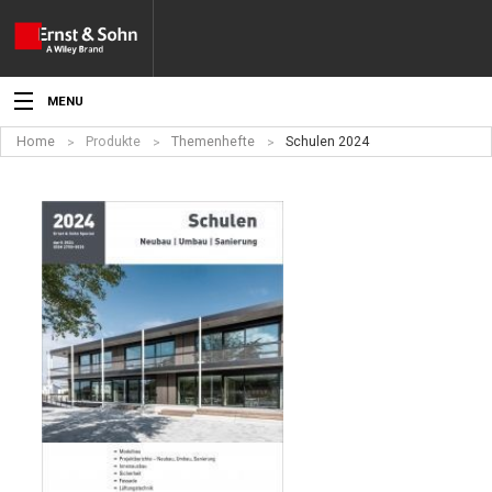
MENU
Home
Produkte
Themenhefte
Schulen 2024
Aktuelles
Veranstaltungen
Angebote
Fachgebiete
Produkte
Werben
Service