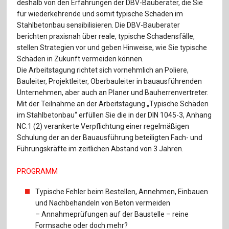
Für Autor:innen
deshalb von den Erfahrungen der DBV-Bauberater, die Sie
für wiederkehrende und somit typische Schäden im
Verlag
Stahlbetonbau sensibilisieren. Die DBV-Bauberater
berichten praxisnah über reale, typische Schadensfälle,
stellen Strategien vor und geben Hinweise, wie Sie typische
Sprache / Language: DE
Sprache / Language: EN
Schäden in Zukunft vermeiden können.
Die Arbeitstagung richtet sich vornehmlich an Poliere,
Bauleiter, Projektleiter, Oberbauleiter in bauausführenden
Unternehmen, aber auch an Planer und Bauherrenvertreter.
Mit der Teilnahme an der Arbeitstagung „Typische Schäden
im Stahlbetonbau“ erfüllen Sie die in der DIN 1045-3, Anhang
NC.1 (2) verankerte Verpflichtung einer regelmäßigen
Schulung der an der Bauausführung beteiligten Fach- und
Führungskräfte im zeitlichen Abstand von 3 Jahren.
PROGRAMM
Typische Fehler beim Bestellen, Annehmen, Einbauen
und Nachbehandeln von Beton vermeiden
– Annahmeprüfungen auf der Baustelle – reine
Formsache oder doch mehr?