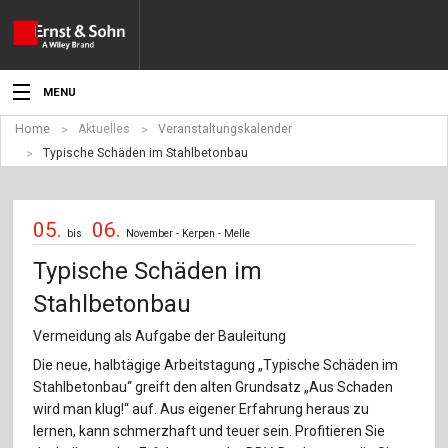
MENU
Home
Aktuelles
Veranstaltungskalender
Aktuelles
Typische Schäden im Stahlbetonbau
Veranstaltungen
05.
06.
Angebote
bis
November - Kerpen - Melle
Typische Schäden im
Fachgebiete
Stahlbetonbau
Produkte
Vermeidung als Aufgabe der Bauleitung
Werben
Die neue, halbtägige Arbeitstagung „Typische Schäden im
Stahlbetonbau“ greift den alten Grundsatz „Aus Schaden
Service
wird man klug!“ auf. Aus eigener Erfahrung heraus zu
lernen, kann schmerzhaft und teuer sein. Profitieren Sie