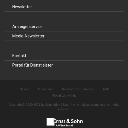
Newsletter
Anzeigenservice
Media-Newsletter
Kontakt
Portal für Dienstleister
Sitemap
Impressum
Datenschutzinformation
AGB
Produktsicherheit
Copyright © 2000-2026 by John Wiley & Sons, Inc., or related companies. All rights
reserved.