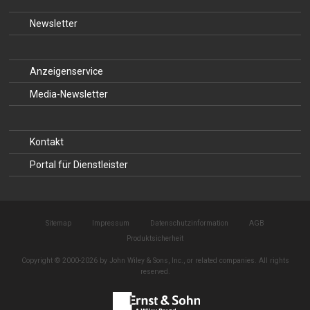
Newsletter
Anzeigenservice
Media-Newsletter
Kontakt
Portal für Dienstleister
Sitemap
Impressum
Datenschutzinformation
AGB
Produktsicherheit
Copyright © 2000-2026 by John Wiley & Sons, Inc., or related companies. All rights
reserved.