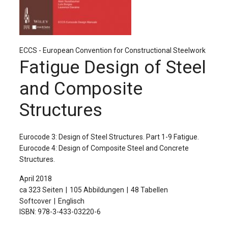
Für Autor:innen
Verlag
Sprache / Language: DE
Sprache / Language: EN
ECCS - European Convention for Constructional Steelwork
Fatigue Design of Steel
and Composite
Structures
Eurocode 3: Design of Steel Structures. Part 1-9 Fatigue.
Eurocode 4: Design of Composite Steel and Concrete
Structures.
April 2018
ca 323 Seiten
105 Abbildungen
48 Tabellen
Softcover
Englisch
ISBN: 978-3-433-03220-6