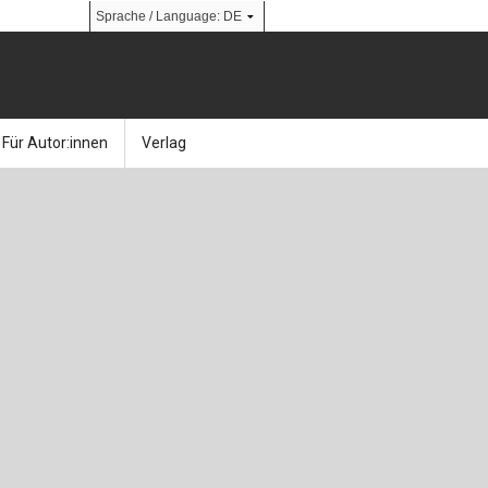
Für Autor:innen
Verlag
l
nik
Bücher
Über Ernst & Sohn
Kalender
Ansprechpartner:innen
& Social Media
gen
Zeitschriften
So finden Sie uns
bauingenieur24 – Berufsportal
 Library
urbau
Ingenieurbaupreis
erkbau
Studentenförderung