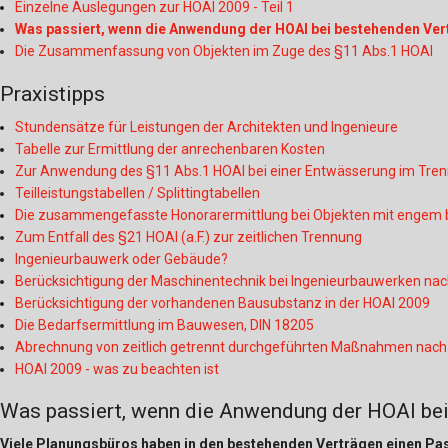
Einzelne Auslegungen zur HOAI 2009 - Teil 1
Was passiert, wenn die Anwendung der HOAI bei bestehenden Vert
Die Zusammenfassung von Objekten im Zuge des §11 Abs.1 HOAI
Praxistipps
Stundensätze für Leistungen der Architekten und Ingenieure
Tabelle zur Ermittlung der anrechenbaren Kosten
Zur Anwendung des §11 Abs.1 HOAI bei einer Entwässerung im Tre
Teilleistungstabellen / Splittingtabellen
Die zusammengefasste Honorarermittlung bei Objekten mit enge
Zum Entfall des §21 HOAI (a.F.) zur zeitlichen Trennung
Ingenieurbauwerk oder Gebäude?
Berücksichtigung der Maschinentechnik bei Ingenieurbauwerken nach
Berücksichtigung der vorhandenen Bausubstanz in der HOAI 2009
Die Bedarfsermittlung im Bauwesen, DIN 18205
Abrechnung von zeitlich getrennt durchgeführten Maßnahmen nach
HOAI 2009 - was zu beachten ist
Was passiert, wenn die Anwendung der HOAI bei 
Viele Planungsbüros haben in den bestehenden Verträgen einen Pas