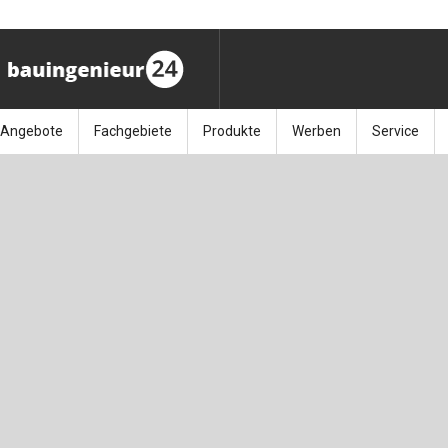
Angebote
Fachgebiete
Produkte
Werben
Service
ag (11.9.26)
Stellenmarkt
Architektur
Bücher
Media-Planung
Info-Materia
Geotech
enbautage (10.–11.11.26)
Sonderdrucke
Bauausführung
Kalender / Jahrbücher
Presse
Glasbau
baukunst (26.11.26)
Kalender-Preisreduzierung
Bauen im Bestand
Zeitschriften
Newsletter 
Grundla
027 (3.12.26)
Baumanagement
Themenhefte
FAQ
Holzbau
der
Bauphysik
Artikeldatenbank / Kalenderrecherche
Wiley Online
Ingenie
Baurecht
Mauerw