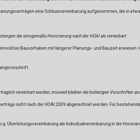
Planungsverträgen eine Schlussvereinbarung aufgenommen, die in etwa w
 Leistungen die sinngemäße Honorierung nach der HOAI als vereinbart.
 sinnvoll bei Bauvorhaben mit längerer Planungs- und Bauzeit erwiesen
angsvorschrift.
vertraglich vereinbart wurden; insoweit bleiben die bisherigen Vorschriften a
rträge nicht nach der HOAI 2009 abgerechnet werden. Für bestehende P
.g. Überleitungsvereinbarung als Individualvereinbarung in die Honora