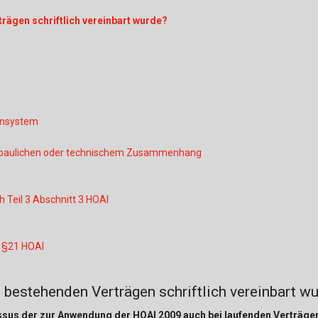
Baustoffe
Sachbu
rägen schriftlich vereinbart wurde?
Bautechnikgeschichte
Stahlba
Betonbau
Tunnelb
Brückenbau
Verbund
nnsystem
E&S Zeitlos
m baulichen oder technischem Zusammenhang
 Teil 3 Abschnitt 3 HOAI
 §21 HOAI
bestehenden Verträgen schriftlich vereinbart w
sus der zur Anwendung der HOAI 2009 auch bei laufenden Verträgen