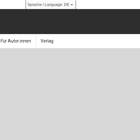
Für Autor:innen
Verlag
l
nik
Bücher
Über Ernst & Sohn
Kalender
Ansprechpartner:innen
& Social Media
gen
Zeitschriften
So finden Sie uns
bauingenieur24 – Berufsportal
 Library
urbau
Ingenieurbaupreis
erkbau
Studentenförderung