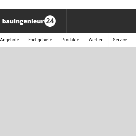
Angebote
Fachgebiete
Produkte
Werben
Service
ag (11.9.26)
Stellenmarkt
Architektur
Bücher
Media-Planung
Info-Materia
Geotech
enbautage (10.–11.11.26)
Sonderdrucke
Bauausführung
Kalender / Jahrbücher
Presse
Glasbau
baukunst (26.11.26)
Kalender-Preisreduzierung
Bauen im Bestand
Zeitschriften
Newsletter 
Grundla
027 (3.12.26)
Baumanagement
Themenhefte
FAQ
Holzbau
der
Bauphysik
Artikeldatenbank / Kalenderrecherche
Wiley Online
Ingenie
Baurecht
Mauerw