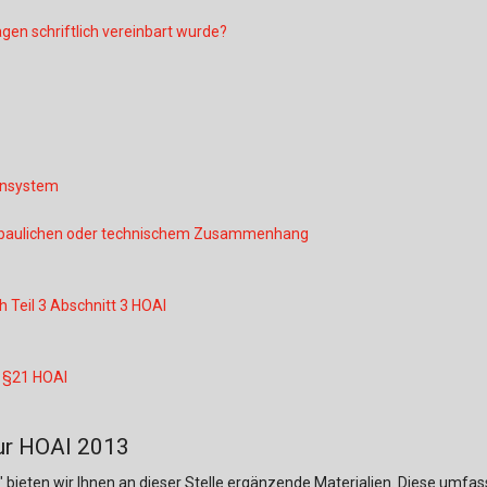
Baustoffe
Sachbu
en schriftlich vereinbart wurde?
Bautechnikgeschichte
Stahlba
Betonbau
Tunnelb
Brückenbau
Verbund
nnsystem
E&S Zeitlos
m baulichen oder technischem Zusammenhang
 Teil 3 Abschnitt 3 HOAI
 §21 HOAI
ur HOAI 2013
" bieten wir Ihnen an dieser Stelle ergänzende Materialien. Diese umf