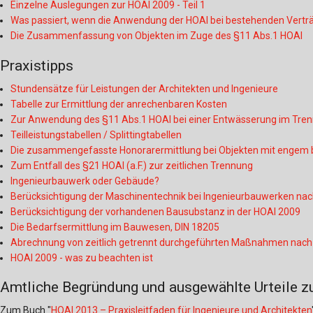
Einzelne Auslegungen zur HOAI 2009 - Teil 1
Was passiert, wenn die Anwendung der HOAI bei bestehenden Verträg
Die Zusammenfassung von Objekten im Zuge des §11 Abs.1 HOAI
Praxistipps
Stundensätze für Leistungen der Architekten und Ingenieure
Tabelle zur Ermittlung der anrechenbaren Kosten
Zur Anwendung des §11 Abs.1 HOAI bei einer Entwässerung im Tre
Teilleistungstabellen / Splittingtabellen
Die zusammengefasste Honorarermittlung bei Objekten mit enge
Zum Entfall des §21 HOAI (a.F.) zur zeitlichen Trennung
Ingenieurbauwerk oder Gebäude?
Berücksichtigung der Maschinentechnik bei Ingenieurbauwerken nach
Berücksichtigung der vorhandenen Bausubstanz in der HOAI 2009
Die Bedarfsermittlung im Bauwesen, DIN 18205
Abrechnung von zeitlich getrennt durchgeführten Maßnahmen nach
HOAI 2009 - was zu beachten ist
Amtliche Begründung und ausgewählte Urteile z
Zum Buch "
HOAI 2013 – Praxisleitfaden für Ingenieure und Architekten