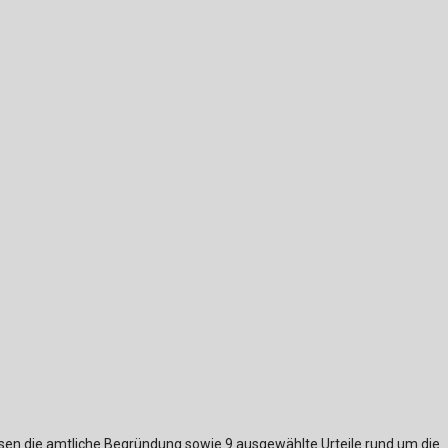
ch
u
au
bau
assen die amtliche Begründung sowie 9 ausgewählte Urteile rund um die